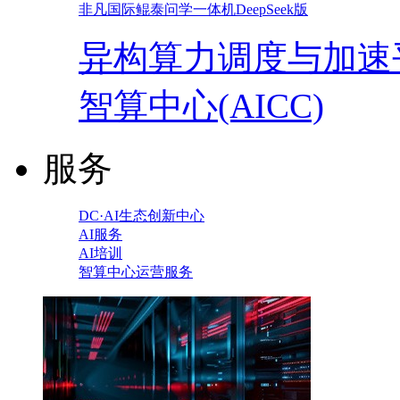
非凡国际鲲泰问学一体机DeepSeek版
异构算力调度与加速
智算中心(AICC)
服务
DC·AI生态创新中心
AI服务
AI培训
智算中心运营服务