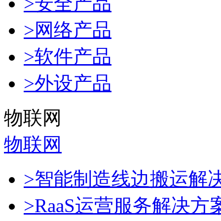
>安全产品
>网络产品
>软件产品
>外设产品
物联网
物联网
>智能制造线边搬运解
>RaaS运营服务解决方