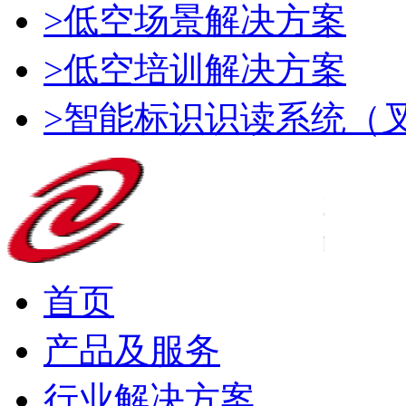
>低空场景解决方案
>低空培训解决方案
>智能标识识读系统（
首页
产品及服务
行业解决方案