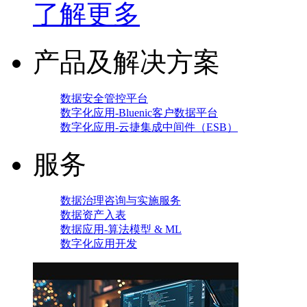
了解更多
产品及解决方案
数据安全管控平台
数字化应用-Bluenic客户数据平台
数字化应用-云捷集成中间件（ESB）
服务
数据治理咨询与实施服务
数据资产入表
数据应用-算法模型 & ML
数字化应用开发