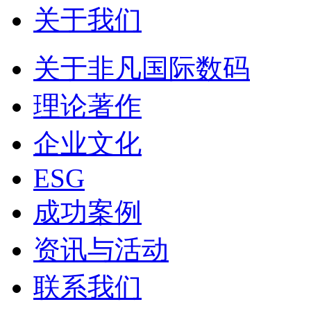
关于我们
关于非凡国际数码
理论著作
企业文化
ESG
成功案例
资讯与活动
联系我们