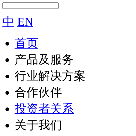
中
EN
首页
产品及服务
行业解决方案
合作伙伴
投资者关系
关于我们