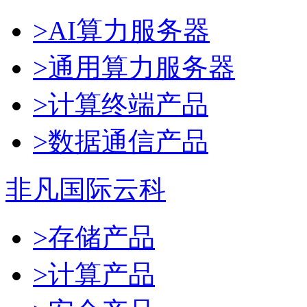
>AI算力服务器
>通用算力服务器
>计算终端产品
>数据通信产品
非凡国际云科
>存储产品
>计算产品